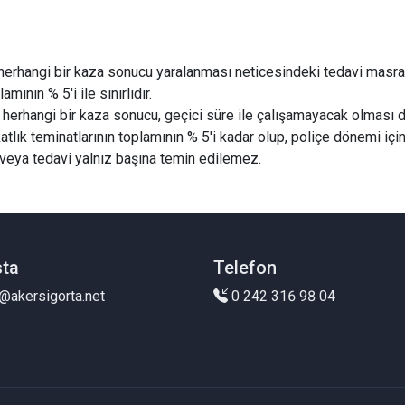
, herhangi bir kaza sonucu yaralanması neticesindeki tedavi masrafla
mının % 5'i ile sınırlıdır.
n, herhangi bir kaza sonucu, geçici süre ile çalışamayacak olması 
lık teminatlarının toplamının % 5'i kadar olup, poliçe dönemi içind
 veya tedavi yalnız başına temin edilemez.
sta
Telefon
@akersigorta.net
0 242 316 98 04