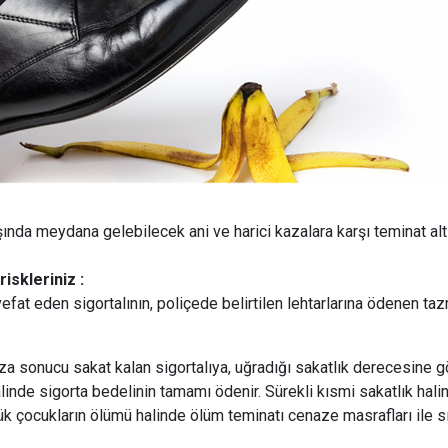
şında meydana gelebilecek ani ve harici kazalara karşı teminat altın
riskleriniz :
efat eden sigortalının, poliçede belirtilen lehtarlarına ödenen taz
aza sonucu sakat kalan sigortalıya, uğradığı sakatlık derecesine g
linde sigorta bedelinin tamamı ödenir. Sürekli kısmi sakatlık halin
k çocukların ölümü halinde ölüm teminatı cenaze masrafları ile sın