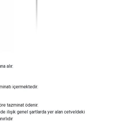
a alır.
minatı içermektedir.
öre tazminat ödenir.
de ilişik genel şartlarda yer alan cetveldeki
ırlıdır