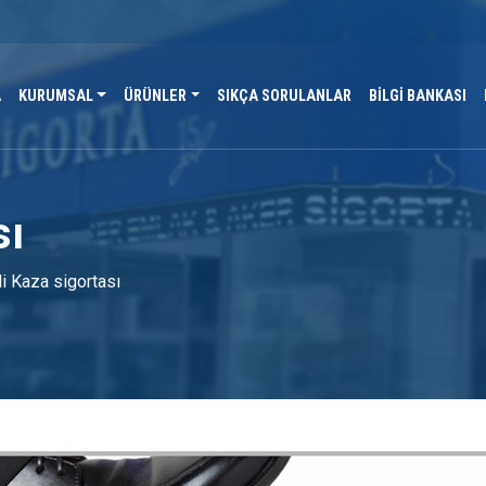
A
KURUMSAL
ÜRÜNLER
SIKÇA SORULANLAR
BİLGİ BANKASI
sı
i Kaza sigortası