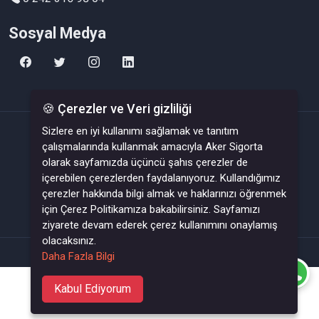
Sosyal Medya
🍪 Çerezler ve Veri gizliliği
Sizlere en iyi kullanımı sağlamak ve tanıtım
çalışmalarında kullanmak amacıyla Aker Sigorta
SIKÇA SORULANLAR
BİLGİ BANKASI
olarak sayfamızda üçüncü şahıs çerezler de
içerebilen çerezlerden faydalanıyoruz. Kullandığımız
REFERANSLAR
İLETİŞİM
Gizlilik ve K.V.K.K.
çerezler hakkında bilgi almak ve haklarınızı öğrenmek
için Çerez Politikamıza bakabilirsiniz. Sayfamızı
ziyarete devam ederek çerez kullanımını onaylamış
olacaksınız.
All right reserved.
Daha Fazla Bilgi
Kabul Ediyorum